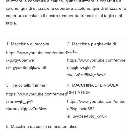
utilizzare la copertura a calune, quindi utilizzare la copertura a
calune, quindi utilizzare la copertura a calune, quindi utilizzare la
copertura a calunio Il nostro trimmer da tre coltelli al taglio e al
taglia.
1. Macchina di raccolta
2. Macchina pieghevole di
carta
https://www.youtube.com/embed
/kgwgy0banwe?
https://www.youtube.com/embe
si=qyjta58oq8jkawm8
d/cpj5bvxgkfa?
si=UV8zvfflh4yc8ewf
3. Tre coltello trimmer
4. MACCHINA DI BINGOLA
DELLA GUE
https://www.youtube.com/embed
/2nrevvjh_qw?
https://www.youtube.com/embe
si=muxhlgtpvv7m3inw
d/8sgitavtq68?
si=uyy3ee49to_xyr6x
5. Macchina da cucito semiautomatico