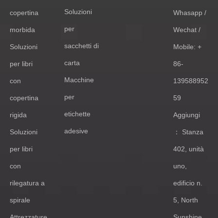
Soluzioni
copertina
Whasapp /
per
morbida
Wechat /
sacchetti di
Soluzioni
Mobile: +
carta
per libri
86-
Macchine
con
139588952
per
copertina
59
etichette
rigida
Aggiungi
adesive
Soluzioni
： Stanza
per libri
402, unità
con
uno,
rilegatura a
edificio n.
spirale
5, North
Attrezzature
Sunshine