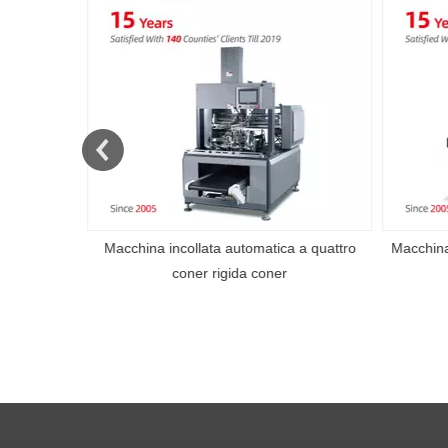
atole rigide
Macchina incollata automatica a quattro
Macchina
coner rigida coner