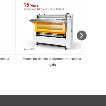
orma la
Macchina da slot di cartone per scatola
Macchina da
rigida