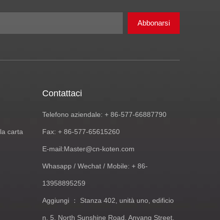
Abbonarsi
Contattaci
Telefono aziendale: + 86-577-66887790
la carta
Fax: + 86-577-65615260
E-mail:
Master@cn-koten.com
Whasapp / Wechat / Mobile: + 86-
13958895259
Aggiungi ： Stanza 402, unità uno, edificio
n. 5, North Sunshine Road, Anyang Street,